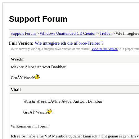
Support Forum
Support Forum
>
Windows Unattended CD Creator
>
Treiber
> Wie intregiere
Full Version:
Wie intregiere ich die nForce-Treiber ?
You're currently viewing a stripped down version of our content.
View the full version
with proper form
Waschi
wÃ¤hre Ã¼ber Antwort Dankbar
GruÃŸ Wasch
:
Vitali
Waschi Wrote:
wÃ¤hre Ã¼ber Antwort Dankbar
GruÃŸ Wasch
:
Wilkommen im Forum!
Ich selbst habe eine VIA Mainboard, daher kann ich nicht genau sagen. Ich v