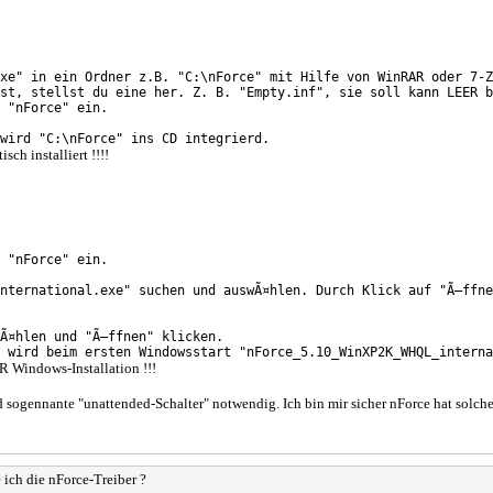
xe" in ein Ordner z.B. "C:\nForce" mit Hilfe von WinRAR oder 7-Z
st, stellst du eine her. Z. B. "Empty.inf", sie soll kann LEER b
 "nForce" ein.
wird "C:\nForce" ins CD integrierd.
h installiert !!!!
 "nForce" ein.
nternational.exe" suchen und auswÃ¤hlen. Durch Klick auf "Ã–ffne
Ã¤hlen und "Ã–ffnen" klicken.
 wird beim ersten Windowsstart "nForce_5.10_WinXP2K_WHQL_interna
 Windows-Installation !!!
 sogennante "unattended-Schalter" notwendig. Ich bin mir sicher nForce hat solche,
 ich die nForce-Treiber ?