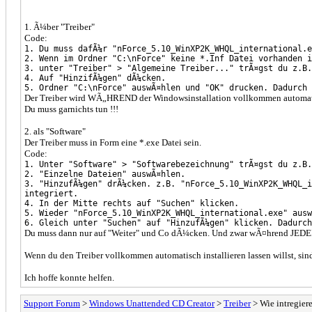
1. Ã¼ber "Treiber"
Code:
1. Du muss dafÃ¼r "nForce_5.10_WinXP2K_WHQL_international.e
2. Wenn im Ordner "C:\nForce" keine *.Inf Datei vorhanden i
3. unter "Treiber" > "Algemeine Treiber..." trÃ¤gst du z.B.
4. Auf "HinzifÃ¼gen" dÃ¼cken.
5. Ordner "C:\nForce" auswÃ¤hlen und "OK" drucken. Dadurch 
Der Treiber wird WÃ„HREND der Windowsinstallation vollkommen automatisc
Du muss garnichts tun !!!
2. als "Software"
Der Treiber muss in Form eine *.exe Datei sein.
Code:
1. Unter "Software" > "Softwarebezeichnung" trÃ¤gst du z.B.
2. "Einzelne Dateien" auswÃ¤hlen.
3. "HinzufÃ¼gen" drÃ¼cken. z.B. "nForce_5.10_WinXP2K_WHQL_i
integriert.
4. In der Mitte rechts auf "Suchen" klicken.
5. Wieder "nForce_5.10_WinXP2K_WHQL_international.exe" ausw
6. Gleich unter "Suchen" auf "HinzufÃ¼gen" klicken. Dadurch
Du muss dann nur auf "Weiter" und Co dÃ¼cken. Und zwar wÃ¤hrend JEDER
Wenn du den Treiber vollkommen automatisch installieren lassen willst, sind
Ich hoffe konnte helfen.
Support Forum
>
Windows Unattended CD Creator
>
Treiber
> Wie intregiere