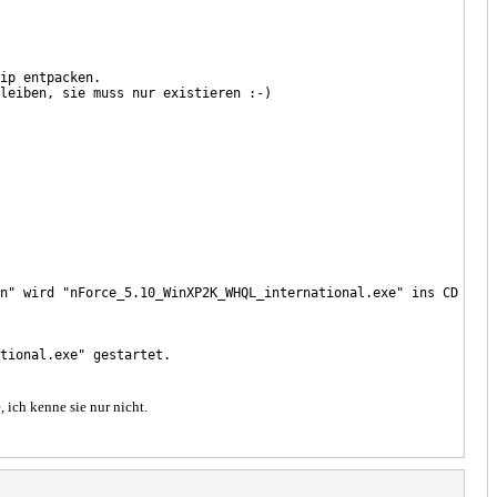
ip entpacken.
leiben, sie muss nur existieren :-)
n" wird "nForce_5.10_WinXP2K_WHQL_international.exe" ins CD
tional.exe" gestartet.
 ich kenne sie nur nicht.