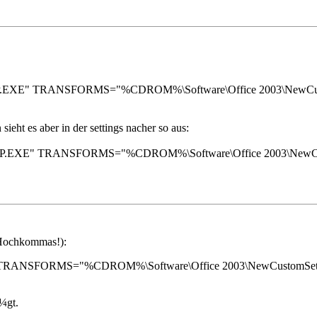
P.EXE
"
TRANSFORMS=
"
%CDROM%\Software\Office 2003\NewCu
ieht es aber in der settings nacher so aus:
UP.EXE
"
TRANSFORMS=
"
%CDROM%\Software\Office 2003\NewC
 Hochkommas!):
TRANSFORMS=
"
%CDROM%\Software\Office 2003\NewCustomSet
¼gt.