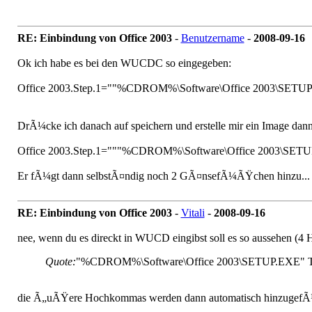
RE: Einbindung von Office 2003
-
Benutzername
-
2008-09-16
Ok ich habe es bei den WUCDC so eingegeben:
Office 2003.Step.1=
""
%CDROM%\Software\Office 2003\SETU
DrÃ¼cke ich danach auf speichern und erstelle mir ein Image dann s
Office 2003.Step.1=
"""
%CDROM%\Software\Office 2003\SET
Er fÃ¼gt dann selbstÃ¤ndig noch 2 GÃ¤nsefÃ¼ÃŸchen hinzu...
RE: Einbindung von Office 2003
-
Vitali
-
2008-09-16
nee, wenn du es
direckt
in WUCD eingibst soll es so aussehen (4
Quote:
"
%CDROM%\Software\Office 2003\SETUP.EXE
"
die Ã„uÃŸere Hochkommas werden dann automatisch hinzugefÃ