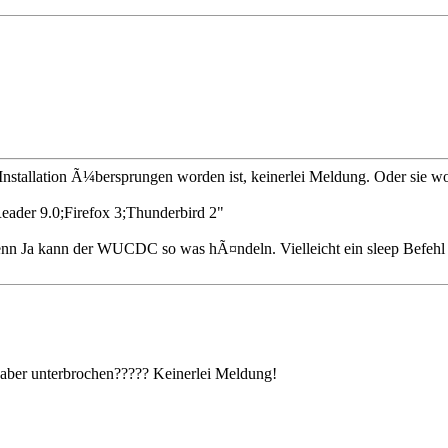
Installation Ã¼bersprungen worden ist, keinerlei Meldung. Oder sie wo
Reader 9.0;Firefox 3;Thunderbird 2"
nn Ja kann der WUCDC so was hÃ¤ndeln. Vielleicht ein sleep Befehl 
ird aber unterbrochen????? Keinerlei Meldung!