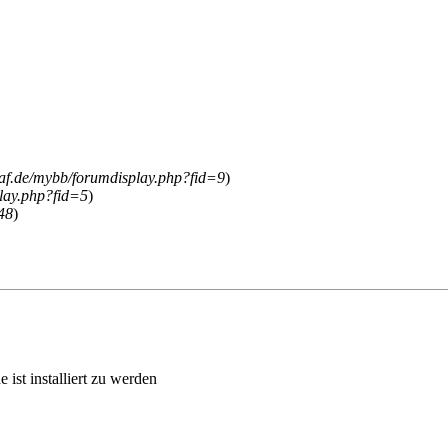
raf.de/mybb/forumdisplay.php?fid=9
)
play.php?fid=5
)
48
)
ist installiert zu werden