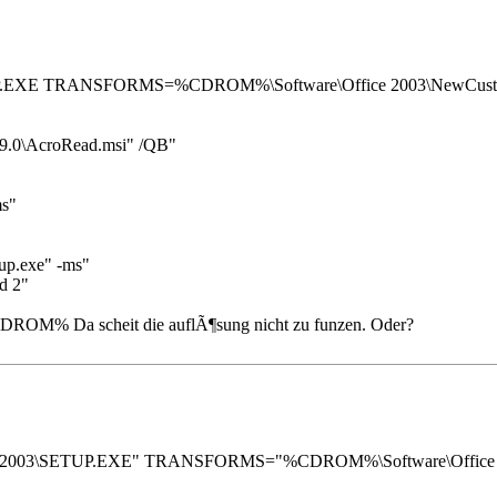
TUP.EXE TRANSFORMS=%CDROM%\Software\Office 2003\NewCust
.0\AcroRead.msi" /QB"
ms"
up.exe" -ms"
d 2"
e %CDROM% Da scheit die auflÃ¶sung nicht zu funzen. Oder?
e 2003\SETUP.EXE
"
TRANSFORMS=
"
%CDROM%\Software\Office 