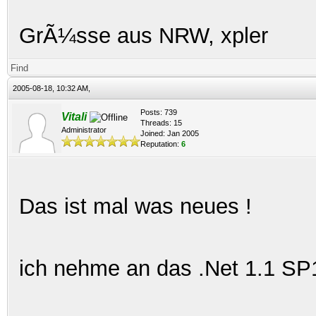
GrÃ¼sse aus NRW, xpler
Find
2005-08-18, 10:32 AM,
Posts: 739
Vitali
Threads: 15
Administrator
Joined: Jan 2005
Reputation:
6
Das ist mal was neues !
ich nehme an das .Net 1.1 SP1 i