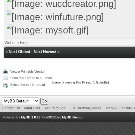
Website
Find
«
Next Oldest
|
Next Newest
»
View a Printable Version
Send this Thread to a Friend
Users browsing this thread: 1 Guest(s)
Subscribe to this thread
Contact Us
Vitali Graf
Return to Top
Lite (Archive) Mode
Mark All Forums 
Powered By
MyBB 1.8.19
, © 2002-2026
MyBB Group
.