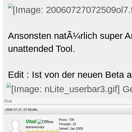
Ansonsten natÃ¼rlich super Ar
unattended Tool.
Edit : Ist von der neuen Beta a
Ge
Find
2006-07-27, 07:58 AM,
Posts: 739
Vitali
Threads: 15
Administrator
Joined: Jan 2005