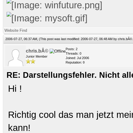
Website
Find
2006-07-27, 06:37 AM,
(This post was last modified: 2006-07-27, 06:48 AM by
chris.bÂ©
Posts: 2
chris.bÂ©
Threads: 0
Junior Member
Joined: Jul 2006
Reputation:
0
RE: Darstellungsfehler. Nicht al
Hi !
Richtig cool das man jetzt me
kann!