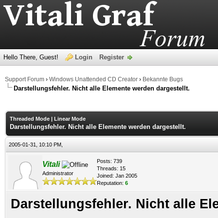
Hello There, Guest!
Login
Register
Support Forum
›
Windows Unattended CD Creator
›
Bekannte Bugs
Darstellungsfehler. Nicht alle Elemente werden dargestellt.
age
Threaded Mode
|
Linear Mode
Darstellungsfehler. Nicht alle Elemente werden dargestellt.
2005-01-31, 10:10 PM,
Posts: 739
Vitali
Threads: 15
Administrator
Joined: Jan 2005
Reputation:
6
Darstellungsfehler. Nicht alle E