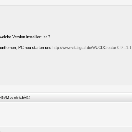
elche Version installiert ist ?
entfernen, PC neu starten und
http://www.vitaligraf.de/WUCDCreator-0.9...1.
6:48 AM by
chris.bÂ©
.)
.