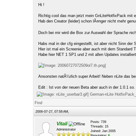
Hi !
Richtig cool das man jetzt mein GnLiteHotfixPack mit 
Hab den Creator (leider) schon lÃ¤nger nicht mehr gen
Doch bei mir wird die Box zur Auswahl der Sprache nic
Habs mal in der cfg eingestellt, ist aber nicht Sinn der
Hier ist mal ein Screenie aber auch mit dem Standard 
Habe hier NET 1 SP1 und 2 mit allen Updates installiert
Ansonsten natÃ¼rlich super Arbeit! Neben nLite das be
Edit : Ist von der neuen Beta aber auch in der 1.0.1 so.
German-nLite HotfixPack
Find
2006-07-27, 07:58 AM,
Posts: 739
Vitali
Threads: 15
Administrator
Joined: Jan 2005
Reputation:
6