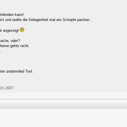
einbinden kann!
utzt und wollte die Gelegenheit mal am Schopfe packen...
ht angezeigt
 Sache, oder?
Theme gehts nicht.
.
ste unattended Tool.
_01.2007