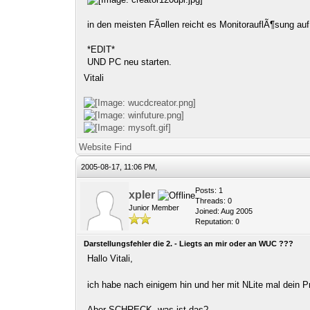
in den meisten FÃ¤llen reicht es MonitorauflÃ¶sung auf
*EDIT*
UND PC neu starten.
Vitali
Website
Find
2005-08-17, 11:06 PM,
Posts: 1
xpler
Threads: 0
Junior Member
Joined: Aug 2005
Reputation:
0
Darstellungsfehler die 2. - Liegts an mir oder an WUC ???
Hallo Vitali,
ich habe nach einigem hin und her mit NLite mal dein P
Aber SCHRECK, was ist das?