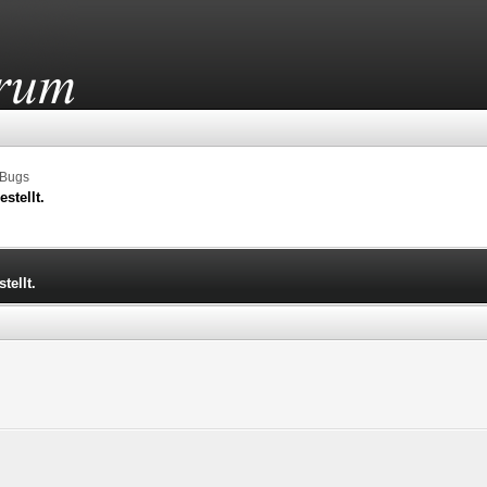
 Bugs
stellt.
tellt.