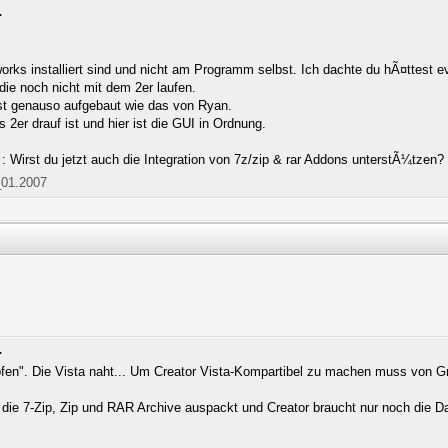
.
rks installiert sind und nicht am Programm selbst. Ich dachte du hÃ¤ttest ev
die noch nicht mit dem 2er laufen.
ist genauso aufgebaut wie das von Ryan.
s 2er drauf ist und hier ist die GUI in Ordnung.
 : Wirst du jetzt auch die Integration von 7z/zip & rar Addons unterstÃ¼tzen?
_01.2007
.
mpfen". Die Vista naht... Um Creator Vista-Kompartibel zu machen muss von G
 die 7-Zip, Zip und RAR Archive auspackt und Creator braucht nur noch die Da