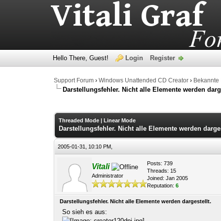
Hello There, Guest!
Login
Register
Support Forum
›
Windows Unattended CD Creator
›
Bekannte
Darstellungsfehler. Nicht alle Elemente werden darge
0 Vote(s) - 0 Average
1
2
3
4
5
Threaded Mode
|
Linear Mode
Darstellungsfehler. Nicht alle Elemente werden darges
2005-01-31, 10:10 PM,
Posts: 739
Vitali
Threads: 15
Administrator
Joined: Jan 2005
Reputation:
6
Darstellungsfehler. Nicht alle Elemente werden dargestellt.
So sieh es aus: