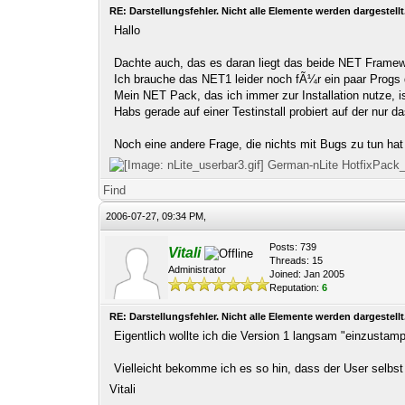
RE: Darstellungsfehler. Nicht alle Elemente werden dargestellt
Hallo
Dachte auch, das es daran liegt das beide NET Framewo
Ich brauche das NET1 leider noch fÃ¼r ein paar Progs 
Mein NET Pack, das ich immer zur Installation nutze, 
Habs gerade auf einer Testinstall probiert auf der nur da
Noch eine andere Frage, die nichts mit Bugs zu tun hat
German-nLite HotfixPack
Find
2006-07-27, 09:34 PM,
Posts: 739
Vitali
Threads: 15
Administrator
Joined: Jan 2005
Reputation:
6
RE: Darstellungsfehler. Nicht alle Elemente werden dargestellt
Eigentlich wollte ich die Version 1 langsam "einzusta
Vielleicht bekomme ich es so hin, dass der User selbst
Vitali