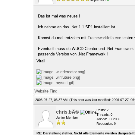
Reputation:
6
Das ist mal was neues !
ich nehme an das .Net 1.1 SP1 installiert ist.
Kannst du mal trotzdem mit
FrameworkInfo.exe
testen w
Eventuell muss du WUCD Creator und .Net Framework 
passende Version von .Net Framework !
Vitali
Website
Find
2006-07-27, 06:37 AM,
(This post was last modified: 2006-07-27, 0
Posts: 2
chris.bÂ©
Threads: 0
Junior Member
Joined: Jul 2006
Reputation:
0
RE: Darstellungsfehler. Nicht alle Elemente werden dargestellt