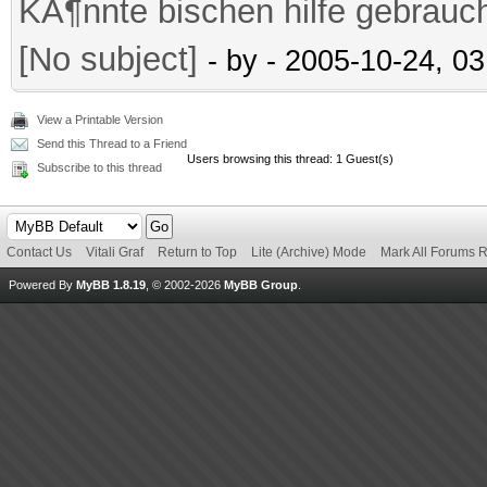
KÃ¶nnte bischen hilfe gebrauc
[No subject]
- by
- 2005-10-24, 0
View a Printable Version
Send this Thread to a Friend
Users browsing this thread: 1 Guest(s)
Subscribe to this thread
Contact Us
Vitali Graf
Return to Top
Lite (Archive) Mode
Mark All Forums 
Powered By
MyBB 1.8.19
, © 2002-2026
MyBB Group
.