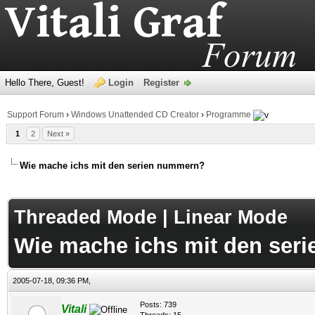
Hello There, Guest!
Login
Register
Support Forum
›
Windows Unattended CD Creator
›
Programme
1
2
Next »
Wie mache ichs mit den serien nummern?
age
Threaded Mode
|
Linear Mode
Wie mache ichs mit den ser
2005-07-18, 09:36 PM,
Posts: 739
Vitali
Threads: 15