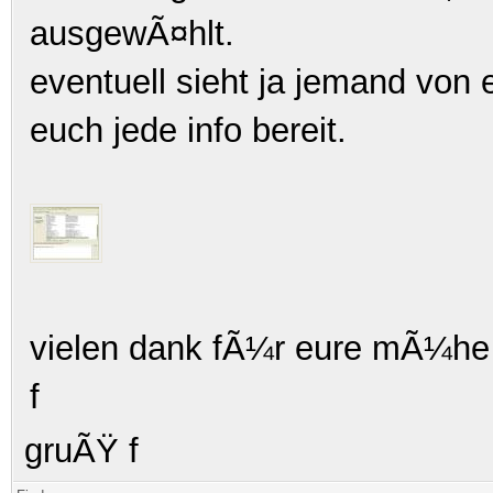
ausgewÃ¤hlt.
eventuell sieht ja jemand von 
euch jede info bereit.
vielen dank fÃ¼r eure mÃ¼he
f
gruÃŸ f