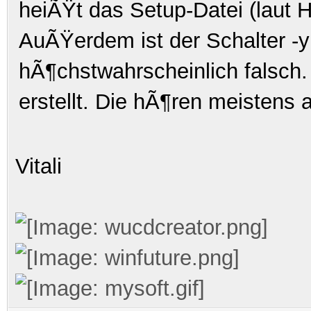
heiÃŸt das Setup-Datei (laut 
AuÃŸerdem ist der Schalter
-y
hÃ¶chstwahrscheinlich falsch
erstellt. Die hÃ¶ren meistens 
Vitali