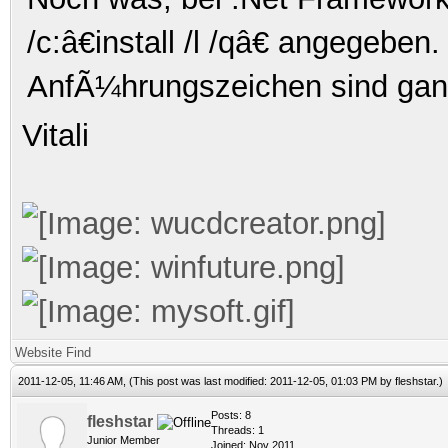
/c:â€install /l /qâ€
angegeben. 
AnfÃ¼hrungszeichen sind ganz
Vitali
Website
Find
2011-12-05, 11:46 AM,
(This post was last modified: 2011-12-05, 01:03 PM by
fleshstar
.)
Posts: 8
fleshstar
Threads: 1
Junior Member
Joined: Nov 2011