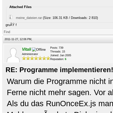
Attached Files
meine_dateien.rar
(Size: 106.31 KB / Downloads: 2 810)
gruÃŸ f
Find
2011-11-27, 12:06 PM,
Posts: 739
Vitali
Threads: 15
Administrator
Joined: Jan 2005
Reputation:
6
RE: Programme implementieren! 
Warum die Programme nicht ins
Ferne nicht mehr sagen. Vor 
Als du das RunOnceEx.js manue