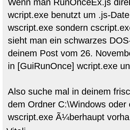
Wenn man RunOnceEx.js direkt
wcript.exe benutzt um .js-Dat
wscript.exe sondern cscript.ex
sieht man ein schwarzes DOS-
deinem Post vom 26. Novembe
in [GuiRunOnce] wcript.exe und
Also suche mal in deinem frisc
dem Ordner C:\Windows oder 
wscript.exe Ã¼berhaupt vorha