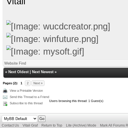
Vitali
Website
Find
«
Next Oldest
|
Next Newest
»
Pages (2):
1
2
Next »
View a Printable Version
Send this Thread to a Friend
Users browsing this thread: 1 Guest(s)
Subscribe to this thread
Contact Us
Vitali Graf
Return to Top
Lite (Archive) Mode
Mark All Forums 