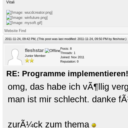
Vitali
Website
Find
2011-11-24, 09:42 PM,
(This post was last modified: 2011-11-24, 09:50 PM by
fleshstar
.)
Posts: 8
fleshstar
Threads: 1
Junior Member
Joined: Nov 2011
Reputation:
0
RE: Programme implementieren! 
omg, das habe ich vÃ¶llig ver
man ist mir schlecht. danke fÃ
zurÃ¼ck zum thema