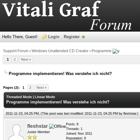
Hello There, Guest!
Login
Register
Support Forum
›
Windows Unattended CD Creator
›
Programme
1
2
Next »
Programme implementieren! Was verstehe ich nicht?
age
Pages (2):
1
2
Next »
Threaded Mode
|
Linear Mode
Programme implementieren! Was verstehe ich nicht?
2011-11-23, 04:25 PM,
(This post was last modified: 2011-11-23, 04:25 PM by
fleshstar
.)
Posts: 8
fleshstar
Threads: 1
Junior Member
Joined: Nov 2011
Reputation:
0