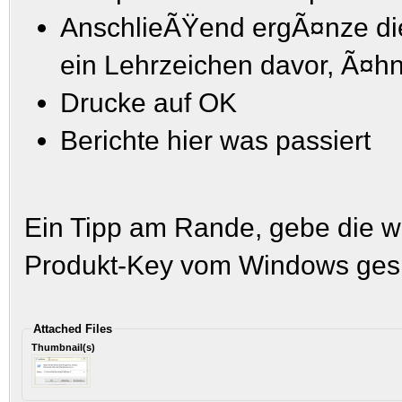
AnschlieÃŸend ergÃ¤nze die 
ein Lehrzeichen davor, Ã¤hn
Drucke auf OK
Berichte hier was passiert
Ein Tipp am Rande, gebe die win
Produkt-Key vom Windows gesp
Attached Files
Thumbnail(s)