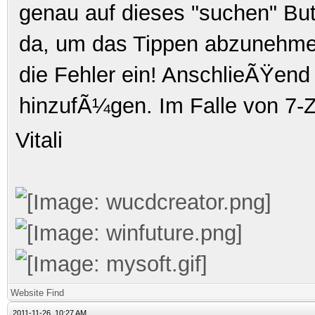
genau auf dieses "suchen" But
da, um das Tippen abzunehmen
die Fehler ein! AnschlieÃŸend
hinzufÃ¼gen. Im Falle von 7-Z
Vitali
Website
Find
2011-11-26, 10:27 AM,