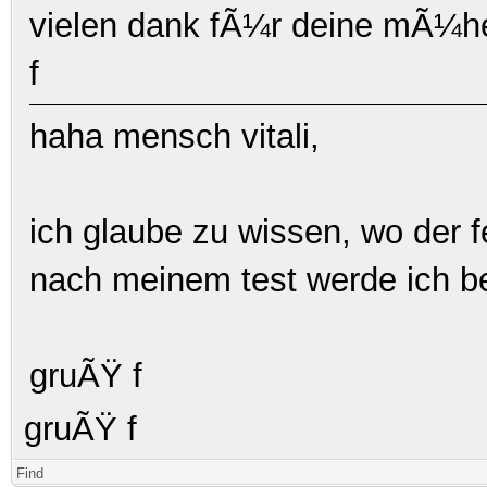
vielen dank fÃ¼r deine mÃ¼h
f
haha mensch vitali,
ich glaube zu wissen, wo der f
nach meinem test werde ich be
gruÃŸ f
gruÃŸ f
Find