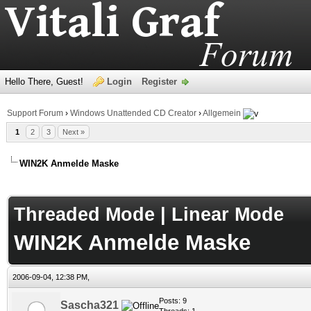
Hello There, Guest!
Login
Register
Support Forum
›
Windows Unattended CD Creator
›
Allgemein
1
2
3
Next »
WIN2K Anmelde Maske
age
Threaded Mode
|
Linear Mode
WIN2K Anmelde Maske
2006-09-04, 12:38 PM,
Posts: 9
Sascha321
Threads: 1