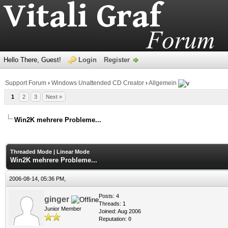
Hello There, Guest!
Login
Register
Support Forum
›
Windows Unattended CD Creator
›
Allgemein
1
2
3
Next »
Win2K mehrere Probleme...
age
Threaded Mode
|
Linear Mode
Win2K mehrere Probleme...
2006-08-14, 05:36 PM,
Posts: 4
ginger
Threads: 1
Junior Member
Joined: Aug 2006
Reputation:
0