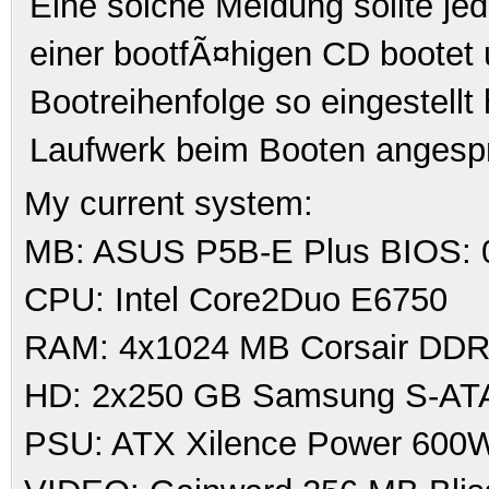
Eine solche Meldung sollte je
einer bootfÃ¤higen CD bootet 
Bootreihenfolge so eingestell
Laufwerk beim Booten angespr
My current system:
MB: ASUS P5B-E Plus BIOS: 
CPU: Intel Core2Duo E6750
RAM: 4x1024 MB Corsair DDR
HD: 2x250 GB Samsung S-ATA I
PSU: ATX Xilence Power 600