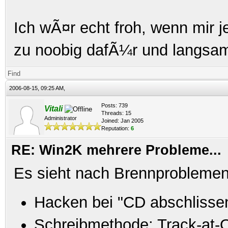
Ich wÃ¤r echt froh, wenn mir 
zu noobig dafÃ¼r und langsam
Find
2006-08-15, 09:25 AM,
Posts: 739
Vitali
Threads: 15
Administrator
Joined: Jan 2005
Reputation:
6
RE: Win2K mehrere Probleme...
Es sieht nach Brennproblemen
Hacken bei "CD abschlisse
Schreibmethode: Track-at-