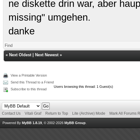
ne diskette drin war, aber haup
missing" umgehen.
danke
Find
«
Next Oldest
|
Next Newest
»
View a Printable Version
Send this Thread to a Friend
Users browsing this thread: 1 Guest(s)
Subscribe to this thread
Contact Us
Vitali Graf
Return to Top
Lite (Archive) Mode
Mark All Forums 
Powered By
MyBB 1.8.19
, © 2002-2026
MyBB Group
.