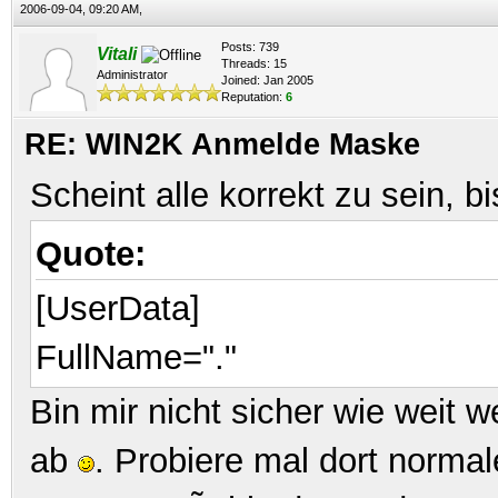
2006-09-04, 09:20 AM,
Posts: 739
Vitali
Threads: 15
Administrator
Joined: Jan 2005
Reputation:
6
RE: WIN2K Anmelde Maske
Scheint alle korrekt zu sein, bi
Quote:
[UserData]
FullName="."
Bin mir nicht sicher wie weit w
ab
. Probiere mal dort norm