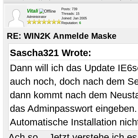
Posts: 739
Vitali
Threads: 15
Administrator
Joined: Jan 2005
Reputation:
6
RE: WIN2K Anmelde Maske
Sascha321 Wrote:
Dann will ich das Update IE6se
auch noch, doch nach dem Se
dann kommt nach dem Neusta
das Adminpasswort eingeben.
Automatische Installation nich
Ach so... Jetzt verstehe ich e