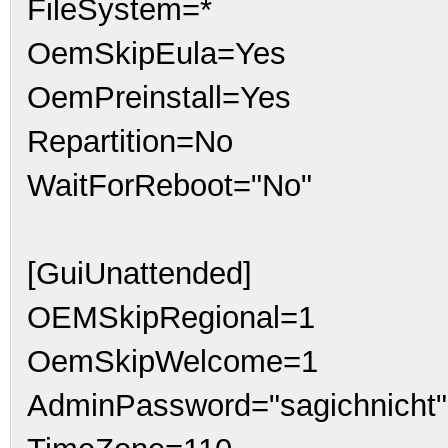
FileSystem=*
OemSkipEula=Yes
OemPreinstall=Yes
Repartition=No
WaitForReboot="No"
[GuiUnattended]
OEMSkipRegional=1
OemSkipWelcome=1
AdminPassword="sagichnicht"