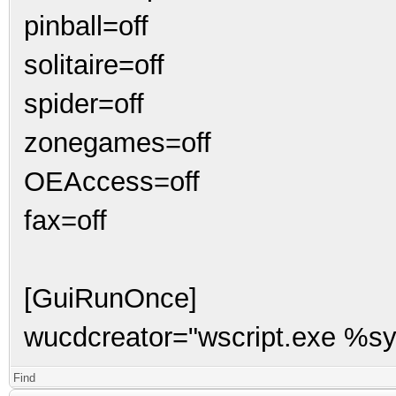
pinball=off
solitaire=off
spider=off
zonegames=off
OEAccess=off
fax=off
[GuiRunOnce]
wucdcreator="wscript.exe %s
Find