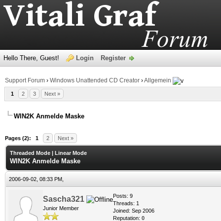
Hello There, Guest!
Login
Register
Support Forum
›
Windows Unattended CD Creator
›
Allgemein
1
2
3
Next »
WIN2K Anmelde Maske
age
Pages (2):
1
2
Next »
Threaded Mode
|
Linear Mode
WIN2K Anmelde Maske
2006-09-02, 08:33 PM,
Posts: 9
Sascha321
Threads: 1
Junior Member
Joined: Sep 2006
Reputation:
0