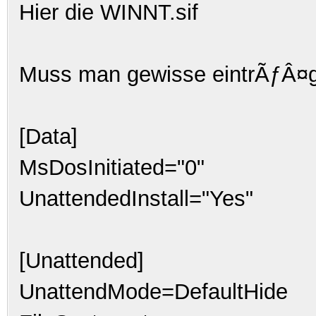
Hier die WINNT.sif
Muss man gewisse eintrÃƒÂ¤
[Data]
MsDosInitiated="0"
UnattendedInstall="Yes"
[Unattended]
UnattendMode=DefaultHide