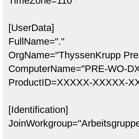
TimeZone=110
[UserData]
FullName="."
OrgName="ThyssenKrupp Pre
ComputerName="PRE-WO-D
ProductID=XXXXX-XXXXX-
[Identification]
JoinWorkgroup="Arbeitsgrupp