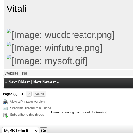
Vitali
Website
Find
«
Next Oldest
|
Next Newest
»
Pages (2):
1
2
Next »
View a Printable Version
Send this Thread to a Friend
Users browsing this thread: 1 Guest(s)
Subscribe to this thread