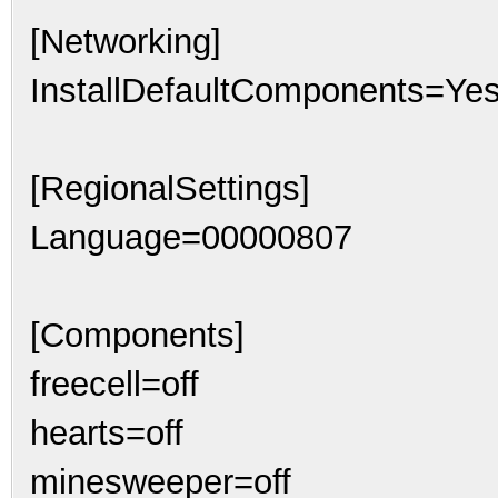
[Networking]
InstallDefaultComponents=Ye
[RegionalSettings]
Language=00000807
[Components]
freecell=off
hearts=off
minesweeper=off