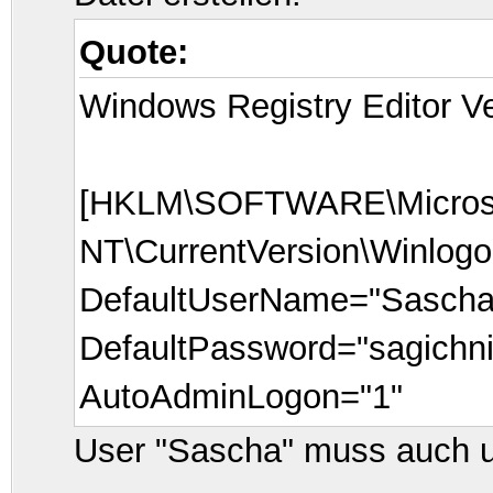
Quote:
Windows Registry Editor Ve
[HKLM\SOFTWARE\Micros
NT\CurrentVersion\Winlogo
DefaultUserName="Sascha
DefaultPassword="sagichni
AutoAdminLogon="1"
User "Sascha" muss auch un