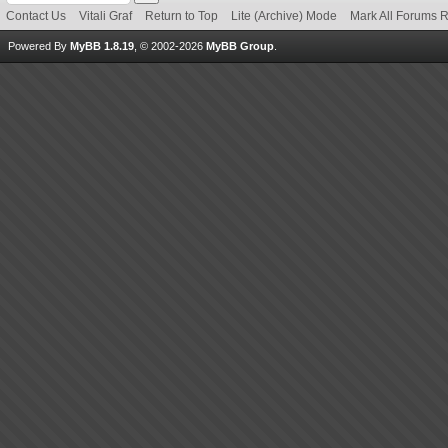
Contact Us
Vitali Graf
Return to Top
Lite (Archive) Mode
Mark All Forums 
Powered By
MyBB 1.8.19
, © 2002-2026
MyBB Group
.