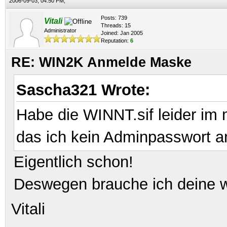
2006-09-03, 04:50 PM,
Posts: 739
Vitali
Threads: 15
Administrator
Joined: Jan 2005
Reputation:
6
RE: WIN2K Anmelde Maske
Sascha321 Wrote:
Habe die WINNT.sif leider im 
das ich kein Adminpasswort a
Eigentlich schon!
Deswegen brauche ich deine wi
Vitali