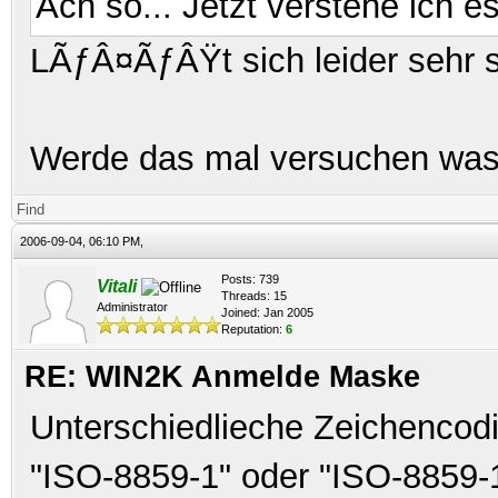
Ach so... Jetzt verstehe ich e
LÃƒÂ¤ÃƒÂŸt sich leider sehr s
Werde das mal versuchen was 
Find
2006-09-04, 06:10 PM,
Posts: 739
Vitali
Threads: 15
Administrator
Joined: Jan 2005
Reputation:
6
RE: WIN2K Anmelde Maske
Unterschiedlieche Zeichencod
"ISO-8859-1" oder "ISO-8859-