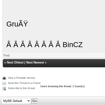
GruÃŸ
Â Â Â Â Â Â Â Â BinCZ
Find
«
Next Oldest
|
Next Newest
»
View a Printable Version
Send this Thread to a Friend
Users browsing this thread: 1 Guest(s)
Subscribe to this thread