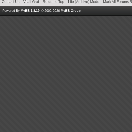
Contact Us
Vitali Graf
Return to Top
Lite (Archive) Mode
Mark All Forums 
Powered By
MyBB 1.8.19
, © 2002-2026
MyBB Group
.