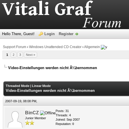
Hello There, Guest!
Login
Register
Support Forum
›
Windows Unattended CD Creator
›
Allgemein
1
2
3
Next »
Video-Einstellungen werden nicht Ã¼bernommen
age
Threaded Mode
|
Linear Mode
Video-Einstellungen werden nicht Ã¼bernommen
2007-09-19, 08:08 PM,
Posts: 31
BinCZ
Threads: 4
Junior Member
Joined: Sep 2007
Reputation:
0